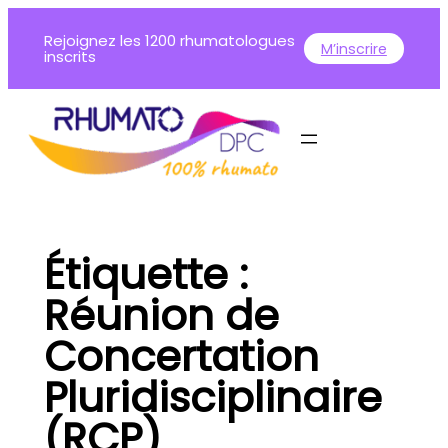
Aller
Rejoignez les 1200 rhumatologues
au
M’inscrire
inscrits
contenu
Étiquette :
Réunion de
Concertation
Pluridisciplinaire
(RCP)